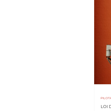
Et si vous rejoigniez une
équipe où l'expertise rime
avec convivialité ?
Tacher Acogex recrute
un(e) Gestionnaire de paie
confirmé(e) en CDI à Falaise.
Au sein de notre pôle social,
vous accompagnerez un
portefeuille de clients variés
dans la gestion de leur paie
et le suivi de leurs
problématiques sociales.
Vous
...
Plus
PILOT
Photo
LOI 