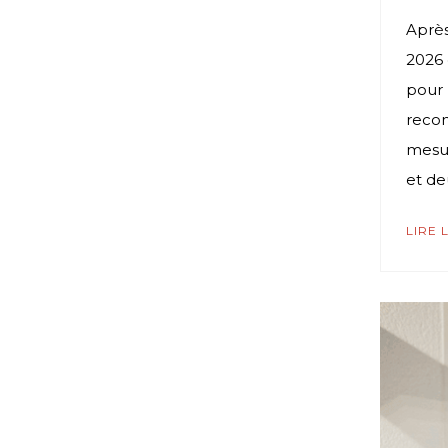
Voir sur Facebook
·
Partager
Après
2026 
Cabinet Tacher
pour 
Acogex
2 weeks ago
recom
Le nouveau congé
mesur
supplémentaire de naissance
et de
est entré en vigueur.
LIRE 
Depuis le 1er juillet 2026, une
nouvelle mesure est
applicable : le congé
supplémentaire de
naissance.
Son objectif est simple : offrir
davantage de temps aux
jeunes parents pour accueillir