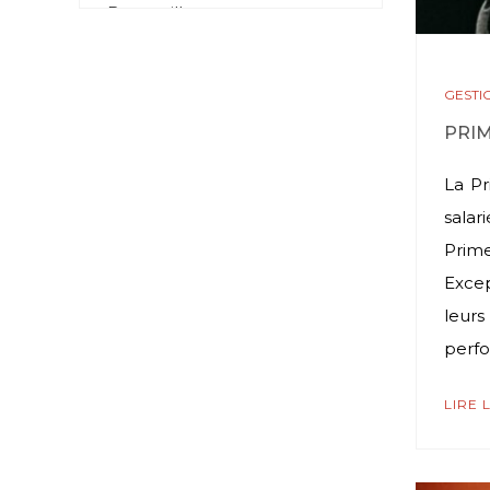
Beuzeville.
Au quotidien, vous
accompagnerez une
GESTI
clientèle variée dans le suivi
PRIM
de sa comptabilité et de ses
projets, au sein
...
Plus
La Pr
Photo
salar
Prime
Voir sur Facebook
·
Partager
Excep
leurs
Cabinet Tacher
Acogex
perfo
1 week ago
Vous êtes Gestionnaire de
LIRE 
paie confirmé(e) et
recherchez un nouveau
challenge ?